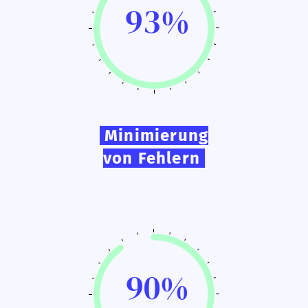
93%
Minimierung
von Fehlern
90%