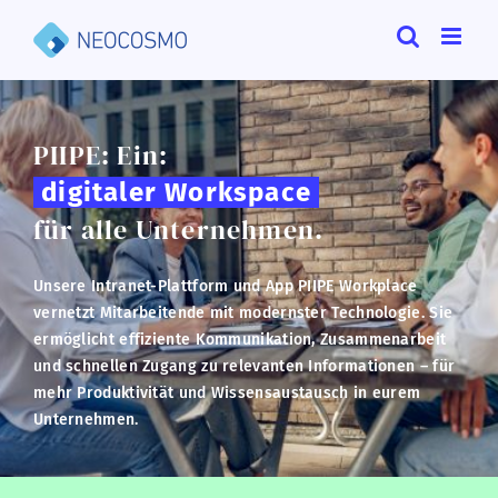
Zum
Inhalt
springen
PIIPE: Ein:
digitaler Workspace
für alle Unternehmen.
Unsere Intranet-Plattform und App PIIPE Workplace
vernetzt Mitarbeitende mit modernster Technologie. Sie
ermöglicht effiziente Kommunikation, Zusammenarbeit
und schnellen Zugang zu relevanten Informationen – für
mehr Produktivität und Wissensaustausch in eurem
Unternehmen.