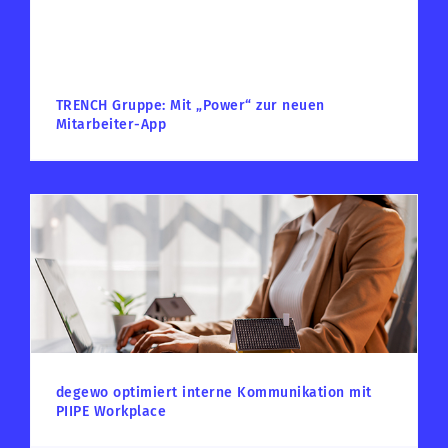
TRENCH Gruppe: Mit „Power“ zur neuen
Mitarbeiter-App
degewo optimiert interne Kommunikation mit
PIIPE Workplace